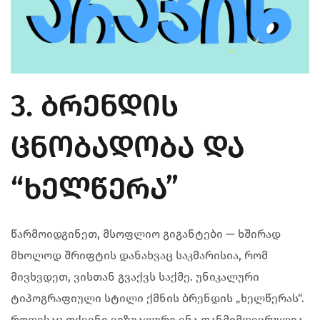
3. ᲑᲠᲔᲜᲓᲘᲡ
ᲪᲜᲝᲑᲐᲓᲝᲑᲐ ᲓᲐ
“ᲮᲔᲚᲬᲔᲠᲐ”
წარმოიდგინეთ, მსოფლიო გიგანტები — ხშირად
მხოლოდ შრიფტის დანახვაც საკმარისია, რომ
მივხვდეთ, ვისთან გვაქვს საქმე. უნიკალური
ტიპოგრაფიული სტილი ქმნის ბრენდის „ხელწერას“.
როდესაც თქვენი ვიზუალური ენა თანმიმდევრულია