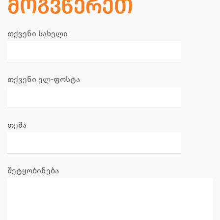
ᲛᲝᲒᲕᲬᲔᲠᲔᲗ
თქვენი სახელი
თქვენი ელ-ფოსტა
თემა
შეტყობინება