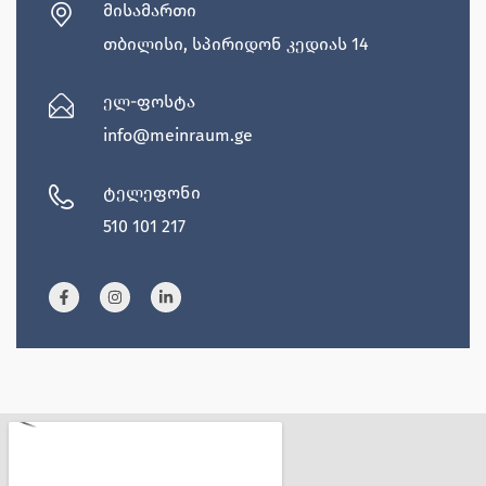
ᲛᲘᲡᲐᲛᲐᲠᲗᲘ
თბილისი, სპირიდონ კედიას 14
ᲔᲚ-ᲤᲝᲡᲢᲐ
info@meinraum.ge
ᲢᲔᲚᲔᲤᲝᲜᲘ
510 101 217