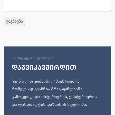
ᲡᲐᲙᲝᲜᲢᲐᲥᲢᲝ ᲘᲜᲤᲝᲠᲛᲐᲪᲘᲐ
ᲓᲐᲒᲕᲘᲙᲐᲕᲨᲘᲠᲓᲘᲗ
ჩვენ ვართ კომპანია “მაინრაუმი”,
რომელსაც გააჩნია მრავალწლიანი
გამოცდილება ინტერიერის, ექსტერიერის
და ლანდშაფტის დიზაინის სფეროში.