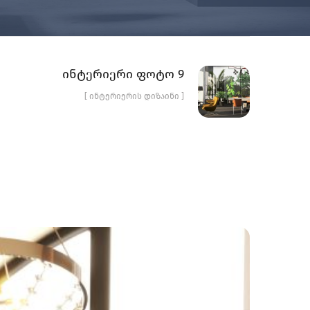
ინტერიერი ფოტო 9
[ ᲘᲜᲢᲔᲠᲘᲔᲠᲘᲡ ᲓᲘᲖᲐᲘᲜᲘ ]