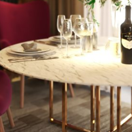
ᲘᲜᲢᲔᲠᲘᲔᲠᲘᲡ ᲓᲘᲖᲐᲘᲜᲘ