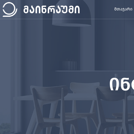
ᲛᲗᲐᲕᲐᲠᲘ
ინ