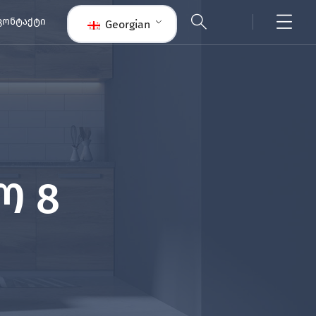
ᲙᲝᲜᲢᲐᲥᲢᲘ
Georgian
ო 8