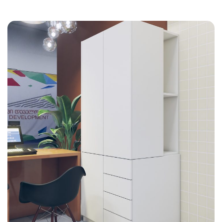
ავეჯი – ფოტო 28
FURNITURE DESIGN